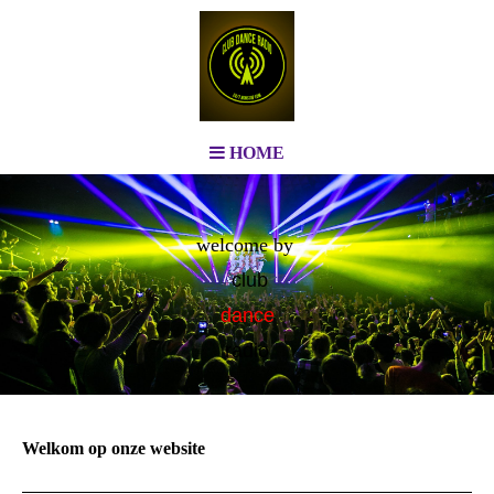
HOME
welcome by
club
dance
radio
Welkom op onze website